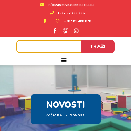
info@asistivnatehnologija.ba
+387 32 655 855
+387 61 468 878
TRAŽI
NOVOSTI
Početna
Novosti