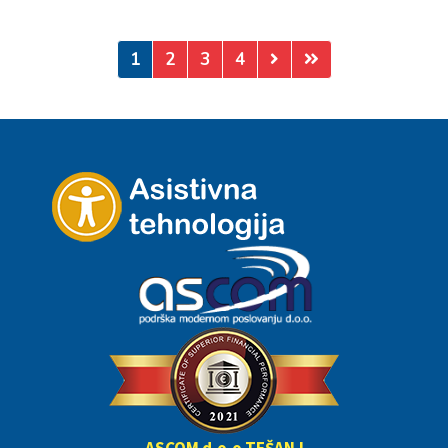
1
2
3
4
ASCOM d.o.o TEŠANJ