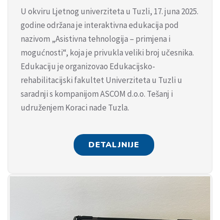
U okviru Ljetnog univerziteta u Tuzli, 17. juna 2025.
godine održana je interaktivna edukacija pod
nazivom „Asistivna tehnologija – primjena i
mogućnosti“, koja je privukla veliki broj učesnika.
Edukaciju je organizovao Edukacijsko-
rehabilitacijski fakultet Univerziteta u Tuzli u
saradnji s kompanijom ASCOM d.o.o. Tešanj i
udruženjem Koraci nade Tuzla.
DETALJNIJE