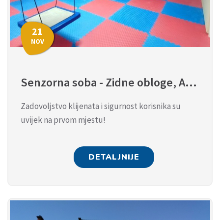
21
NOV
Senzorna soba - Zidne obloge, Alpinistički zid, Švedske ljestve, tatami, Ljulja....
Zadovoljstvo klijenata i sigurnost korisnika su
uvijek na prvom mjestu!
DETALJNIJE