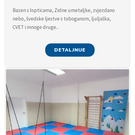
Bazen s lopticama, Zidne umetaljke, zvjezdano
nebo, švedske ljestve s toboganom, ljuljaška,
CVET i mnoge druge...
DETALJNIJE