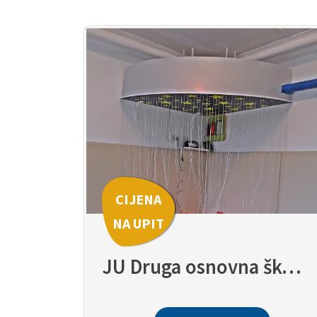
CIJENA
NA UPIT
JU Druga osnovna škola Ilidža/Hrasnica