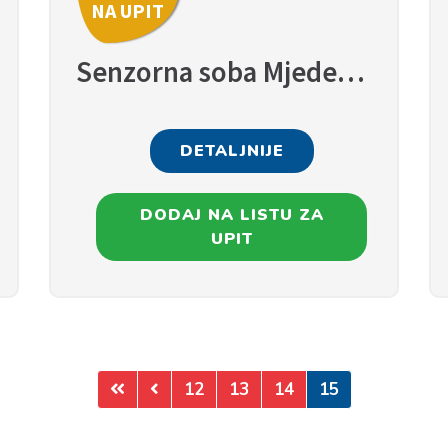
NA UPIT
Senzorna soba Mjedenica
DETALJNIJE
DODAJ NA LISTU ZA
UPIT
12
13
14
15