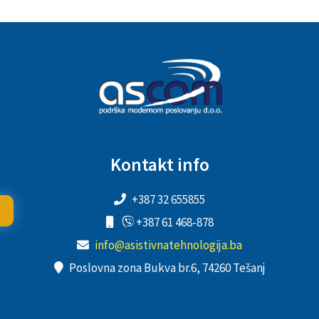
Kontakt info
+387 32 655855
+387 61 468-878
info@asistivnatehnologija.ba
Poslovna zona Bukva br.6, 74260 Tešanj