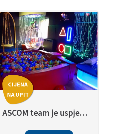
CIJENA
NA UPIT
ASCOM team je uspješno realizovao još jedan projekat.- Senzorna soba "Mala sirena" Zavidovići