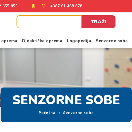
2 655 855
+387 61 468 878
TRAŽI
a oprema
Didaktička oprema
Logopedija
Senzorne sobe
SENZORNE SOBE
Početna
Senzorne sobe