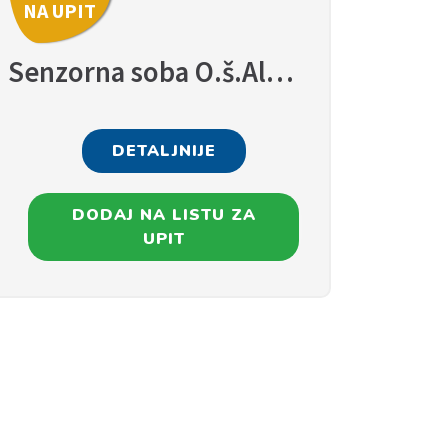
NA UPIT
Senzorna soba O.š.Aleksa Šantić
DETALJNIJE
DODAJ NA LISTU ZA
UPIT