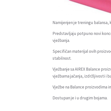
Namijenjen je treningu balansa, ko
Predstavljaju potpuno novi konce
vježbanja.
Specifičan materijal ovih proizvod
stabilnost.
Vježbanje sa AIREX Balance proiz
vježbama jačanja, izdržljivosti i b
Vježbe na Balance proizvodima ima
Dostupan je i u drugim bojama.