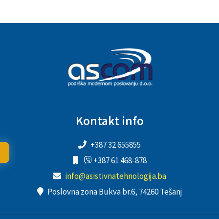
Kontakt info
+387 32 655855
+387 61 468-878
info@asistivnatehnologija.ba
Poslovna zona Bukva br.6, 74260 Tešanj