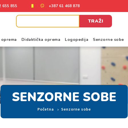
2 655 855
+387 61 468 878
TRAŽI
a oprema
Didaktička oprema
Logopedija
Senzorne sobe
SENZORNE SOBE
Početna
Senzorne sobe