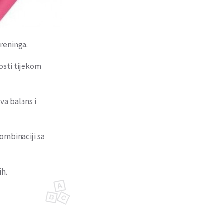
treninga.
osti tijekom
va balans i
ombinaciji sa
ih.