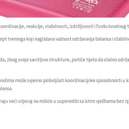
ordinacije, reakcije, stabilnosti, izdržljivosti i funkcionalnog 
pt treninga koji naglašava važnost održavanja balansa i stabiln
a, zbog svoje savitljive strukture, potiče tijelo da stalno održa
vodima može svjesno poboljšati koordinacijske sposobnosti u k
alansa.
ju veći utjecaj na mišiće u usporedbi sa istim vježbama bez nj