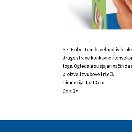
Set 6 obostranih, nelomljivih, akr
druge strane konkavno-konveksno.
toga. Ogledala su sjajan način da 
proizveli zvukove i riječi.
Dimenzija: 15×10 cm
Dob: 2+