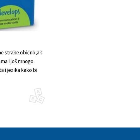
ne strane obično,a s
ama i još mnogo
a i jezika kako bi