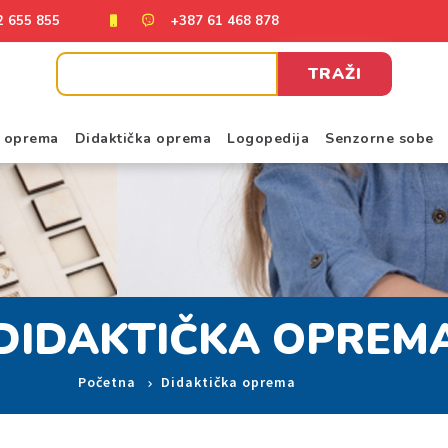
2 655 855
+387 61 468 878
TRAŽI
a oprema
Didaktička oprema
Logopedija
Senzorne sobe
DIDAKTIČKA OPREM
Početna
Didaktička oprema