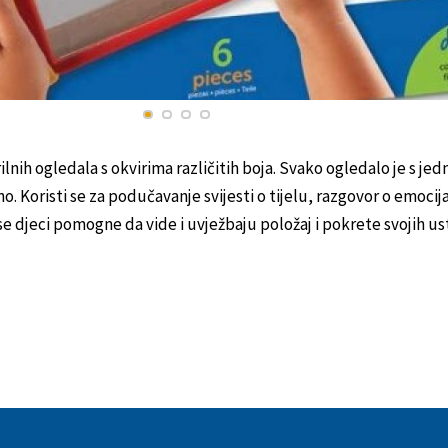
ilnih ogledala s okvirima različitih boja. Svako ogledalo je s jed
 Koristi se za podučavanje svijesti o tijelu, razgovor o emocij
se djeci pomogne da vide i uvježbaju položaj i pokrete svojih ust