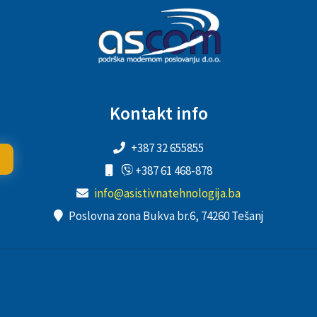
Kontakt info
+387 32 655855
+387 61 468-878
info@asistivnatehnologija.ba
Poslovna zona Bukva br.6, 74260 Tešanj