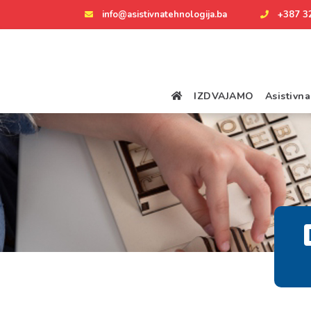
info@asistivnatehnologija.ba
+387 3
IZDVAJAMO
Asistivn