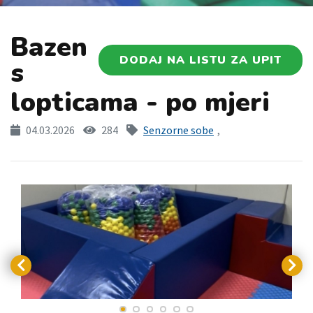
Bazen
DODAJ NA LISTU ZA UPIT
s
lopticama - po mjeri
04.03.2026
284
Senzorne sobe
,