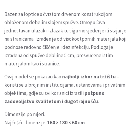
Bazen za loptice s čvrstom drvenom konstrukcijom
obloženom debelim slojem spužve. Omogućava
jednostavan ulazak i izlazak te sigurno sjedenje ili stajanje
na stranicama. Izrađen je od visokootpornih materijala koji
podnose redovno čišćenje i dezinfekciju. Podloga je
izrađena od spužve debljine 5 cm, presvučene istim
materijalom kao i stranice.
Ovaj model se pokazao kao
najbolji izbor na tržištu
–
koristi se u brojnim institucijama, ustanovama i privatnim
objektima, gdje su svi korisnici izrazili
potpuno
zadovoljstvo kvalitetom i dugotrajnošću
.
Dimenzije po mjeri.
Najčešće dimenzije:
160 × 180 × 60 cm