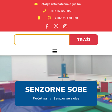
info@asistivnatehnologija.ba
+387 32 655 855
+387 61 468 878
TRAŽI
SENZORNE SOBE
Početna
Senzorne sobe